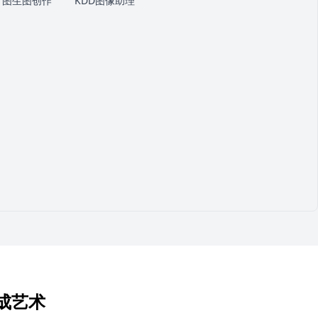
图生图创作
KDD图像助理
成艺术