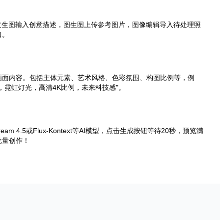
文生图输入创意描述，图生图上传参考图片，图像编辑导入待处理照
口。
画面内容。包括主体元素、艺术风格、色彩氛围、构图比例等，例
，霓虹灯光，高清4K比例，未来科技感"。
edream 4.5或Flux-Kontext等AI模型，点击生成按钮等待20秒，预览满
批量创作！