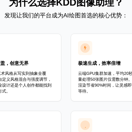
为什么选择KDD图像助理？
发现让我们的平台成为AI绘图首选的核心优势：
覆盖，创意无界
极速生成，效率倍增
设艺术风格从写实到抽象全覆
云端GPU集群加速，平均20
自定义风格混合与强度调节，
量处理50张图片仅需数分钟
业设计还是个人创作都能找到
渲染节省90%时间，让灵感
方式。
等待。